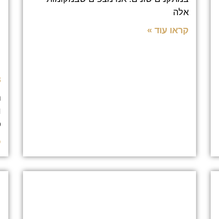
ת
אלה
ת
קראו עוד »
מ
ו
13
נ
ו
פ
ק