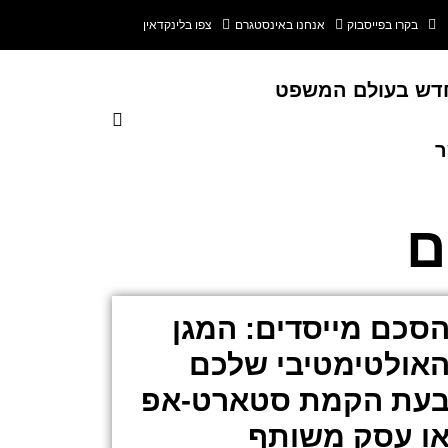
בקרו בפייסבוק
אנחנו באינסטגרם
צפו בלינקדאין
דש בעולם המשפט
ר
ם
סכם מייסדים: המגן
אולטימטיבי שלכם
עת הקמת סטארט-אפ
ו עסק משותף