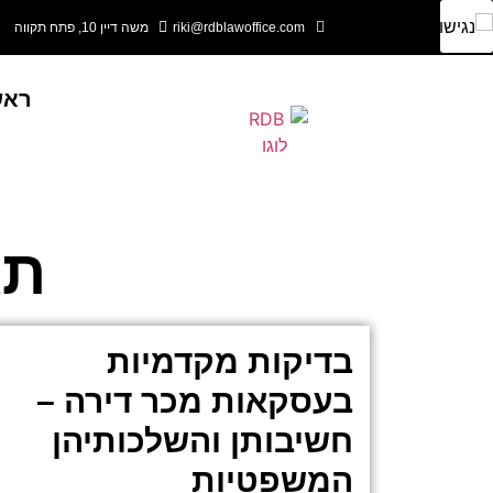
riki@rdblawoffice.com
משה דיין 10, פתח תקווה
ראש
תג
בדיקות מקדמיות
בעסקאות מכר דירה –
חשיבותן והשלכותיהן
המשפטיות