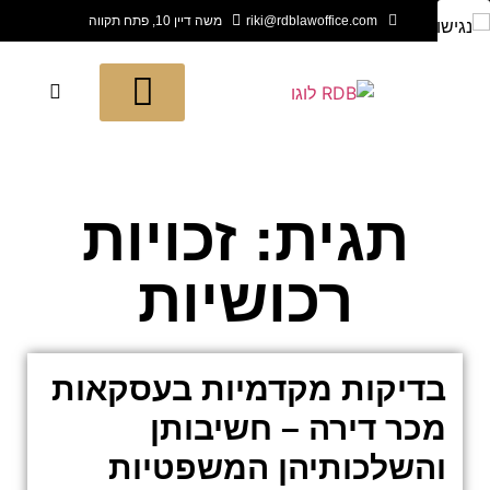
riki@rdblawoffice.com
משה דיין 10, פתח תקווה
תחומי החברה
חדש בעולם המשפט
לקוחות ממליצים
תגית: זכויות
רכושיות
בדיקות מקדמיות בעסקאות
מכר דירה – חשיבותן
והשלכותיהן המשפטיות