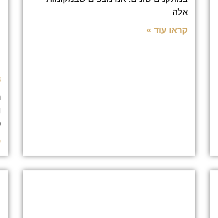
ת
אלה
ת
קראו עוד »
מ
ו
13
נ
ו
פ
ק