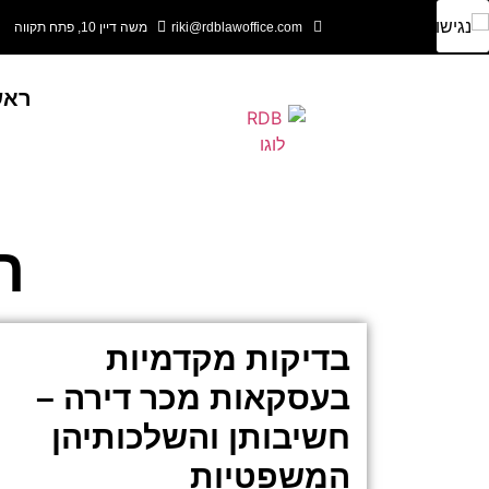
riki@rdblawoffice.com
משה דיין 10, פתח תקווה
ראש
ת
בדיקות מקדמיות
בעסקאות מכר דירה –
חשיבותן והשלכותיהן
המשפטיות