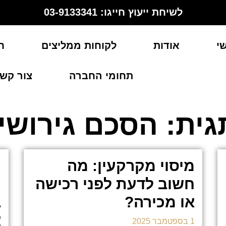
לשיחת ייעוץ חייגו: 03-9133341
י
אודות
לקוחות ממליצים
ח
תחומי החברה
צור קש
גית: הסכם גירושין
מיסוי מקרקעין: מה
ה
חשוב לדעת לפני רכישה
ה
או מכירה?
ב
א
1 בספטמבר 2025