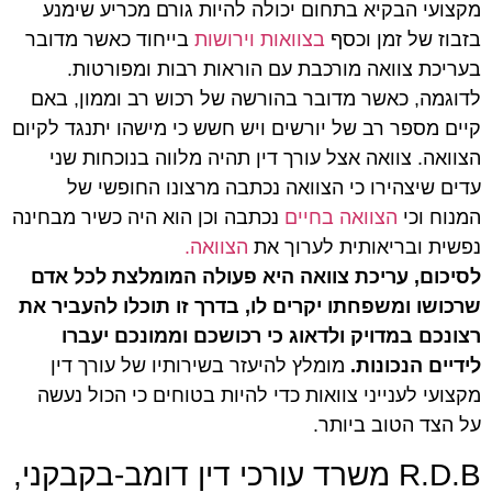
מקצועי הבקיא בתחום יכולה להיות גורם מכריע שימנע
בזבוז של זמן וכסף
בצוואות וירושות
בייחוד כאשר מדובר
בעריכת צוואה מורכבת עם הוראות רבות ומפורטות.
לדוגמה, כאשר מדובר בהורשה של רכוש רב וממון, באם
קיים מספר רב של יורשים ויש חשש כי מישהו יתנגד לקיום
הצוואה. צוואה אצל עורך דין תהיה מלווה בנוכחות שני
עדים שיצהירו כי הצוואה נכתבה מרצונו החופשי של
המנוח וכי
הצוואה בחיים
נכתבה וכן הוא היה כשיר מבחינה
נפשית ובריאותית לערוך את
הצוואה.
לסיכום, עריכת צוואה היא פעולה המומלצת לכל אדם
שרכושו ומשפחתו יקרים לו, בדרך זו תוכלו להעביר את
רצונכם במדויק ולדאוג כי רכושכם וממונכם יעברו
לידיים הנכונות.
מומלץ להיעזר בשירותיו של עורך דין
מקצועי לענייני צוואות כדי להיות בטוחים כי הכול נעשה
על הצד הטוב ביותר.
R.D.B משרד עורכי דין דומב-בקבקני,