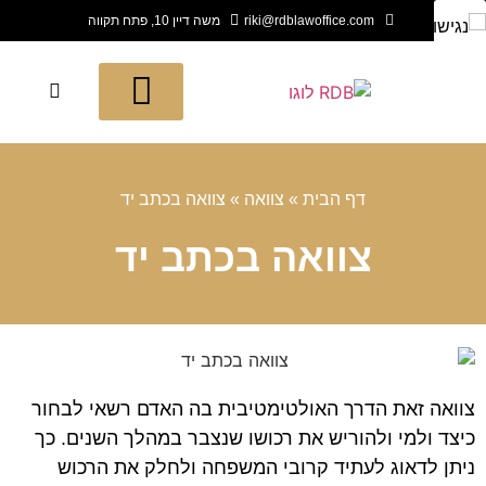
riki@rdblawoffice.com
משה דיין 10, פתח תקווה
תחומי החברה
חדש בעולם המשפט
לקוחות ממליצים
דף הבית
»
צוואה
»
צוואה בכתב יד
צוואה בכתב יד
צוואה זאת הדרך האולטימטיבית בה האדם רשאי לבחור
כיצד ולמי ולהוריש את רכושו שנצבר במהלך השנים. כך
ניתן לדאוג לעתיד קרובי המשפחה ולחלק את הרכוש