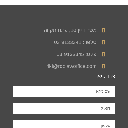
משה דיין 10, פתח תקווה
טלפון: 03-9133341
פקס: 03-9133345
riki@rdblawoffice.com
צרו קשר