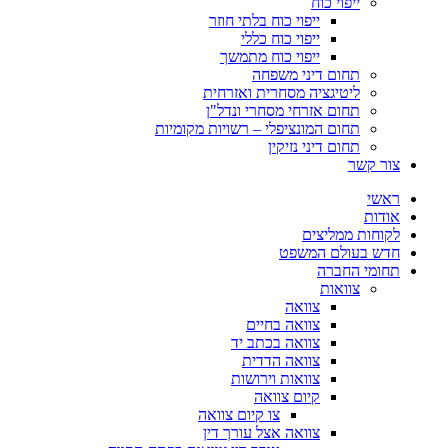
ייפוי כוח
ייפוי כוח בלתי חוזר
ייפוי כוח כללי
ייפוי כוח מתמשך
תחום דיני משפחה
ליטיגציה מסחרית ואזרחית
תחום אזרחי מסחרי ונדל"ן
תחום המונציפלי – רשויות מקומיות
תחום דיני נזיקין
צור קשר
ראשי
אודות
לקוחות ממליצים
חדש בעולם המשפט
תחומי החברה
צוואות
צוואה
צוואה בחיים
צוואה בכתב יד
צוואה הדדית
צוואות וירושות
קיום צוואה
צו קיום צוואה
צוואה אצל עורך דין