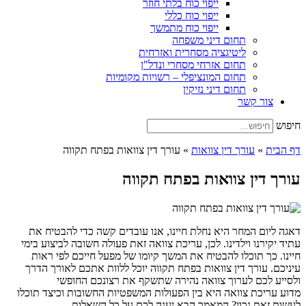
ייפוי כוח בלתי חוזר
ייפוי כוח כללי
ייפוי כוח מתמשך
תחום דיני משפחה
ליטיגציה מסחרית ואזרחית
תחום אזרחי מסחרי ונדל"ן
תחום המונציפלי – רשויות מקומיות
תחום דיני נזיקין
צור קשר
חיפוש
דף הבית
»
עורך דין צוואות
»
עורך דין צוואות בפתח תקווה
עורך דין צוואות בפתח תקווה
דאגה ליום המחר היא נחלת חיינו, אנו עובדים קשה כדי להבטיח את
עתיד יקירנו וילדינו. לכן, עריכת צוואה זאת פעולה חשובה לביצוע בימי
חיינו. כך תוכלו להבטיח את המשך קיומו של מפעל חייכם לפי ראות
עיניכם. עורך דין צוואות בפתח תקווה יוכל ללוות אתכם לאורך הדרך
ולסייע לכם לערוך צוואה נהירה שתשקף את רצונכם החופשי
מדוע עריכת צוואה היא בין הפעולות המשפטיות החשובות וכיצד תוכלו
לעשות זאת נכון? המאמר הבא יענה לכם על כל השאלות