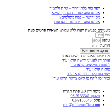
ייפוי כוח בלתי חוזר – אחת ולתמיד
אפוטרופוס לגוף – המדריך המלא
מס ירושה – כמה משלמים?!
אפוטרופוס – יתרונות וחסרונות
מעניינים בפגישת ייעוץ ללא עלות?
השאירו פרטים כעת
שם
טלפון
הודעה
אבקש שתחזרו אלי!
מדריכים ומאמרים חדשים באתר
עורך דין לענייני ירושה
קראו עוד
לקוחות ממליצים
קראו עוד
צוואה
קראו עוד
ייפוי כוח בלתי חוזר
קראו עוד
כמה זמן לוקח צו קיום צוואה
קראו עוד
משה דיין 10, פתח תקווה
טלפון: 03-9133341
פקס: 03-9133345
riki@rdblawoffice.com