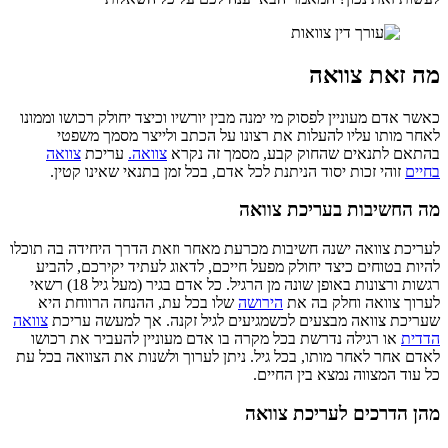
מה זאת צוואה
כאשר אדם מעוניין לפסוק מי ימנה מבין יורשיו וכיצד יחולק רכושו וממונו
לאחר מותו עליו להעלות את רצונו על הכתב ולייצר מסמך משפטי
בהתאם לתנאים שהחוק קבע, מסמך זה נקרא
צוואה.
עריכת
צוואה
בחיים
זוהי זכות יסוד הניתנת לכל אדם, בכל זמן בתנאי שאינו קטין.
מה החשיבות בעריכת צוואה
לעריכת צוואה ישנה חשיבות מכרעת מאחר וזאת הדרך היחידה בה תוכלו
להיות בטוחים כיצד יחולק מפעל חייכם, לדאוג לעתיד יקירכם, להביע
רגשות ורצונות באופן שונה מן הרגיל. כל אדם בגיר (מעל גיל 18) רשאי
לערוך צוואה וחלק בה את
הירושה
שלו בכל עת, ההנחה הרווחת היא
שעריכת צוואה מבצעים לכשמגיעים לגיל זקנה. אך למעשה עריכת
צוואה
הדדית
או רגילה נדרשת בכל מקרה בו אדם מעוניין להעביר את רכושו
לאדם אחר לאחר מותו, בכל גיל. ניתן לערוך ולשנות את הצוואה בכל עת
כל עוד המצווה נמצא בין החיים.
מהן הדרכים לעריכת צוואה