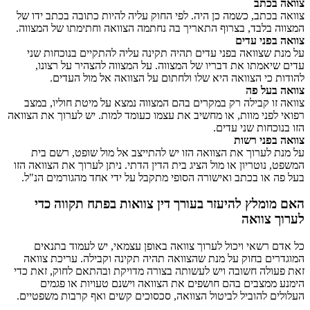
צוואה בכתב
צוואה בכתב, כשמה כן היה. לפי החוק עליה להיות כתובה בכתב ידו של
המצווה בלבד, בצרוף התאריך בה נחתמה הצוואה וחתימתו של המצווה.
צוואה בפני עדים
על מנת שצוואה בפני עדים תהיה תקינה עליה להתקיים בנוכחות שני
עדים שיאמתו את דבריו של המצווה. על המצווה להצהיר על רצונו,
להודות כי הצוואה היא שלו ולחתום על הצוואה אל מול העדים.
צוואה בעל פה
צוואה זו קבילה רק במקרים בהם המצווה נמצא על מיטת חוליו, במצב
רפואי לפני מוות, או מחשיב את עצמו כעומד למות. יש לערוך את הצוואה
הזו בנוכחות שני עדים.
צוואה בפני רשות
על מנת לערוך את הצוואה הזו יש להתייצב אל מול שופט, רשם בית
המשפט, נוטריון או מול הציג בית הדין הדתי. ניתן לערוך את הצוואה הזו
בעל פה או בכתב ואישורה הסופי מתקבל על ידי אחד מהגורמים הנ"ל.
האם מומלץ להיעזר בעורך דין צוואות בפתח תקווה כדי
לערוך צוואה
כל אדם רשאי ויכול לערוך צוואה באופן עצמאי, יש לעמוד בתנאים
המוגדרים בחוק על מנת שהצוואה תהיה תקינה וקבילה. עריכת צוואה
זאת פעולה חשובה ויש לעשותה בצורה מדויקת ובהתאם לחוק, זאת כדי
הימנע ממצבים בהם חושפים את הצוואה וישנם טעויות או פגמים
העלולים להוביל לביטול הצוואה, סכסוכים קשים ואף קרבות משפטיים.