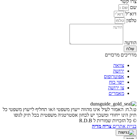
צרו קשר
שם
דוא"ל
טלפון
הודעה
שלח
מדריכים מרכזיים
צוואה
ירושה
אפוטרופוס
ייפוי כוח
צו ירושה
מאמרים
ט.ל.ח: האמור לעיל אינו מהווה ייעוץ משפטי ו/או תחליף לייעוץ משפטי כל
תיק הינו ייחודי ומשכך יש לבחון אסטרטגיה משפטית בכל תיק לגופו
© כל הזכויות שמורות ל R.D.B
בניית אתרים
צריח מדיה