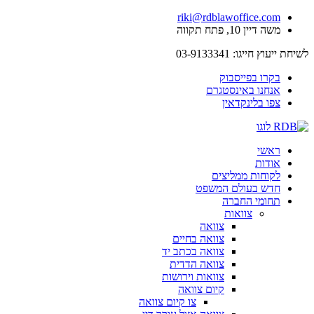
דלג
riki@rdblawoffice.com
לתוכן
משה דיין 10, פתח תקווה
לשיחת ייעוץ חייגו: 03-9133341
בקרו בפייסבוק
אנחנו באינסטגרם
צפו בלינקדאין
ראשי
אודות
לקוחות ממליצים
חדש בעולם המשפט
תחומי החברה
צוואות
צוואה
צוואה בחיים
צוואה בכתב יד
צוואה הדדית
צוואות וירושות
קיום צוואה
צו קיום צוואה