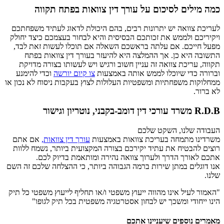
כמה מילים לסיכום על עורך דין צוואות בפתח תקווה
לעריכת צוואה יש יתרונות רבים, בהם היכולת לדאוג לעתיד משפחתכם
ויקיריכם ולממש את זכותכם הבסיסית והיא לבחור בעצמכם כיצד יחולק
מפעל חייכם. אם עלתה בראשכם השאלה אם תוכלו לעשות זאת לבד,
התשובה היא כן. אך ההמלצה היא להיעזר בעורך דין צוואות בפתח
תקווה, עריכת צוואה זה עניין חשוב ורגיש ויש לעשותו בצורה מדויקת
וברורה כדי שיוכלו לממש אותה באמצעות
צו קיום יורשה
וכדי להימנע
ממחלוקות משפחתיות ומשפטיות העלולות לצוץ בעקבות ניסוח לא נכון או
לא ברור.
R.D.B משרד עורכי דין דומב-בקבני, נוטריון וגישור
העבודה שלנו, השקט שלכם
משרדינו מתמחה בעריכת צוואות באמצעות
עורך דין צוואות,
אם אתם
רוצים להבטיח את עתיד יקירכם בצורה המקצועית ביותר, נשמח ללוות
אתכם לאורך הדרך ולערוך צוואה נהירה ומותאמת בדיוק לכם.
אנו דוגלים במתן שירות ברמה הגבוהה ביותר, כי ההצלחה שלכם זה השם
שלנו.
"האמור לעיל אינו מהווה ייעוץ משפטי ו/או תחליף לייעוץ משפטי כל תיק
הינו ייחודי ומשכך יש לבחון אסטרטגיה משפטית בכל תיק לגופו"
מאמרים נוספים שיעניינו אתכם