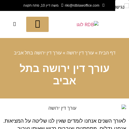
riki@rdblawoffice.com
משה דיין 10, פתח תקווה
תחומי החברה
חדש בעולם המשפט
לקוחות ממליצים
דף הבית
»
עורך דין ירושה
»
עורך דין ירושה בתל אביב
עורך דין ירושה בתל
אביב
לאורך השנים אנחנו לומדים שאין לנו שליטה על המציאות.
אנחנו גדלים, מתחתנים וצוברים רכוש שאותו נעביר