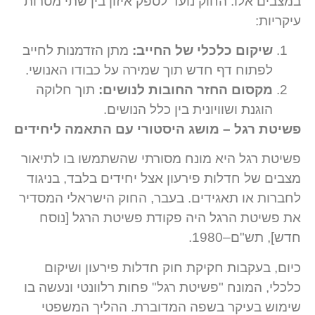
במצבים אלו. החוק נועד לספק איזון בין שתי מטרות
עיקריות:
שיקום כלכלי של החייב:
מתן הזדמנות לחייב
לפתוח דף חדש תוך שמירה על כבודו האנושי.
מקסום החזר החובות לנושים:
תוך חלוקה
הוגנת ושוויונית בין כלל הנושים.
פשיטת רגל – מושג היסטורי עם התאמה ליחידים
פשיטת רגל היא מונח מסורתי שהשתמשו בו לתיאור
מצבים של חדלות פירעון אצל יחידים בלבד, בניגוד
לחברות או תאגידים. בעבר, החוק הישראלי המסדיר
את פשיטת הרגל היה פקודת פשיטת הרגל [נוסח
חדש], תש"ם–1980.
כיום, בעקבות חקיקת חוק חדלות פירעון ושיקום
כלכלי, המונח "פשיטת רגל" פחות רלוונטי ונעשה בו
שימוש בעיקר בשפה המדוברת. ההליך המשפטי