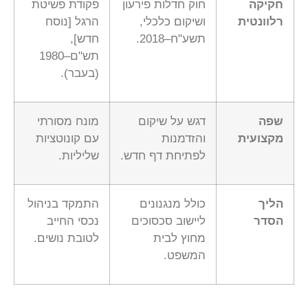
חקיקה
חוק חדלות פירעון
פקודת פשיטת
רלוונטית
ושיקום כלכלי,
הרגל [נוסח
תשע"ח–2018.
חדש],
תש"ם–1980
(בעבר).
שפה
דגש על שיקום
מונח מסורתי
מקצועית
והזדמנות
עם קונוטציות
לפתיחת דף חדש.
שליליות.
הליך
כולל מנגנונים
התמקד בניהול
הסדר
ליישוב סכסוכים
נכסי החייב
מחוץ לבית
לטובת נושים.
המשפט.