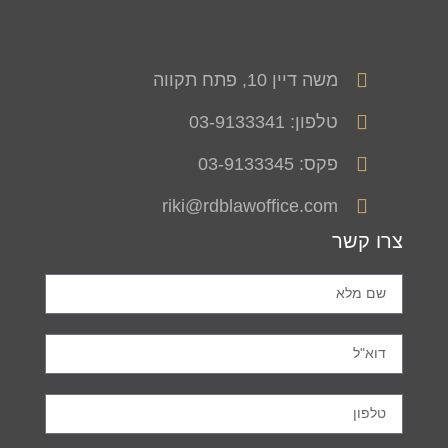
משה דיין 10, פתח תקווה
טלפון: 03-9133341
פקס: 03-9133345
riki@rdblawoffice.com
צרו קשר