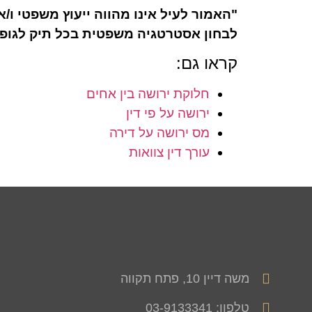
"האמור לעיל אינו מהווה ייעוץ משפטי ו/א
לבחון אסטרטגיה משפטית בכל תיק לגופו
קראו גם:
חלוקת ירושה בין אחים
ירושה על פי דין
מס ירושה על דירה
עורך דין צוואות
משה דיין 10, פתח תקווה
טלפון: 03-9133341