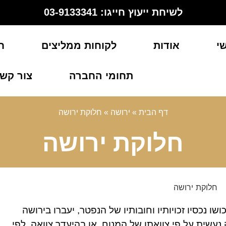
לשיחת ייעוץ חייגו: 03-9133341
י
אודות
לקוחות ממליצים
ח
תחומי החברה
צור קש
דף הבית
»
ירושה
»
חלוקת ירושה
חלוקת ירושה
שו נכסיו זכויותיו וחובותיו של הנפטר, יעברו בירושה
נעשית על פי צוואתו של המנוח, או בהיעדר צוואה, לפי