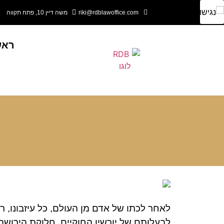
riki@rdblawoffice.com
משה דיין 10, פתח תקווה
ראש
לאחר לכתו של אדם מן העולם, כל עיזבונו, רכו
לבעלותם של יורשיו החוקיים. חלוקת הירושה 