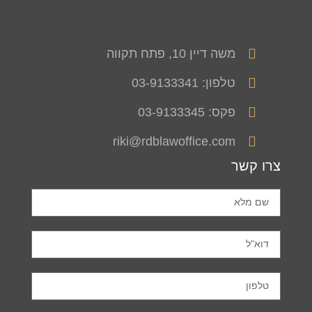
משה דיין 10, פתח תקווה
טלפון: 03-9133341
פקס: 03-9133345
riki@rdblawoffice.com
צרו קשר